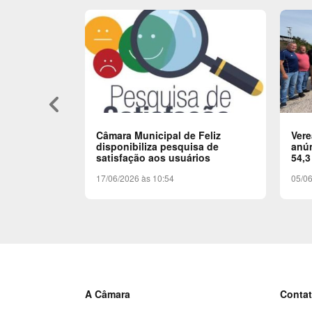
keyboard_arrow_left
Câmara Municipal de Feliz
Ver
disponibiliza pesquisa de
anún
satisfação aos usuários
54,3
17/06/2026 às 10:54
05/06
A Câmara
Conta