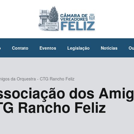
o
Contato
Eventos
Legislação
Noticias
Ou
migos da Orquestra - CTG Rancho Feliz
ssociação dos Ami
TG Rancho Feliz