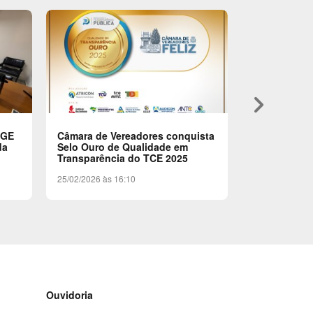
keyboard_arrow_right
RGE
Câmara de Vereadores conquista
Ato de Assi
da
Selo Ouro de Qualidade em
Início da ER
Transparência do TCE 2025
09/02/2026 às 
25/02/2026 às 16:10
Ouvidoria