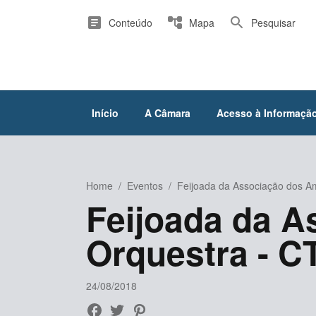
article
account_tree
search
Conteúdo
Mapa
Pesquisar
Início
A Câmara
Acesso à Informaçã
Home
/
Eventos
/
Feijoada da Associação dos A
Feijoada da A
Orquestra - C
24/08/2018