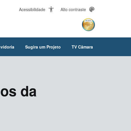
accessibility
palette
Acessibilidade
Alto contraste
vidoria
Sugira um Projeto
TV Câmara
gos da