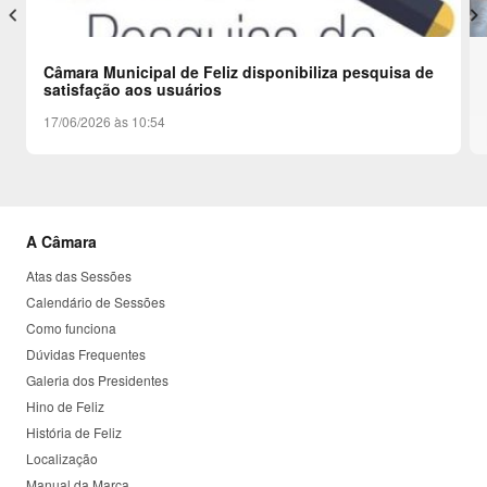
keyboard_arrow_left
keyboard_arrow_right
Câmara Municipal de Feliz disponibiliza pesquisa de
satisfação aos usuários
17/06/2026 às 10:54
A Câmara
Atas das Sessões
Calendário de Sessões
Como funciona
Dúvidas Frequentes
Galeria dos Presidentes
Hino de Feliz
História de Feliz
Localização
Manual da Marca