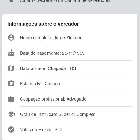
star
Atual 1º Secretário da Câmara de Vereadores
Informações sobre o vereador
account_circle
Nome completo: Jorge Zimmer
cake
Data de nascimento: 25/11/1959
map
Naturalidade: Chapada - RS
assignment
Estado civil: Casado
work
Ocupação profissional: Advogado
school
Grau de Instrução: Superior Completo
check_circle
Votos na Eleição: 615