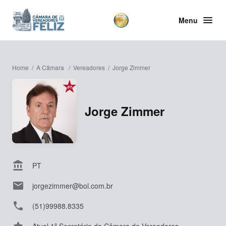
Menu
Home
/
A Câmara
/
Vereadores
/
Jorge Zimmer
Jorge Zimmer
account_balance
PT
email
jorgezimmer@bol.com.br
phone
(51)99988.8335