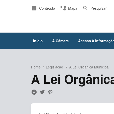
article
account_tree
search
Conteúdo
Mapa
Pesquisar
Início
A Câmara
Acesso à Informaçã
Home
/
Legislação
/
A Lei Orgânica Municipal
A Lei Orgânic