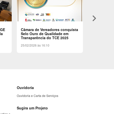
keyboard_arrow_right
RGE
Câmara de Vereadores conquista
Ato de Assi
da
Selo Ouro de Qualidade em
Início da ER
Transparência do TCE 2025
09/02/2026 às 
25/02/2026 às 16:10
Ouvidoria
Ouvidoria e Carta de Serviços
Sugira um Projeto
ustiça e