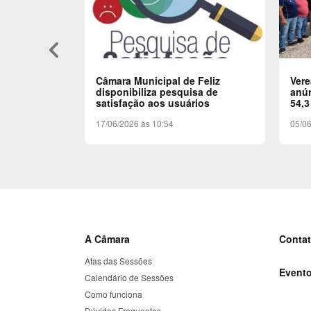
keyboard_arrow_left
Câmara Municipal de Feliz
Ver
disponibiliza pesquisa de
anún
satisfação aos usuários
54,3
17/06/2026 às 10:54
05/06
A Câmara
Conta
Atas das Sessões
Event
Calendário de Sessões
Como funciona
Dúvidas Frequentes