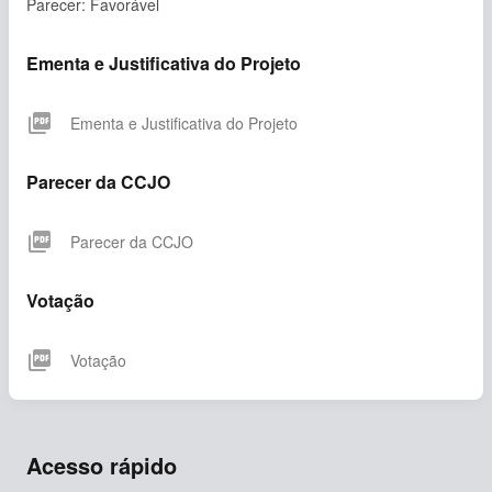
Parecer: Favorável
Ementa e Justificativa do Projeto
picture_as_pdf
Ementa e Justificativa do Projeto
Parecer da CCJO
picture_as_pdf
Parecer da CCJO
Votação
picture_as_pdf
Votação
Acesso rápido