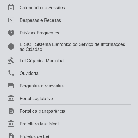

Calendário de Sessões

Despesas e Receitas

Dúvidas Frequentes
E-SIC - Sistema Eletrônico do Serviço de Informações

ao Cidadão

Lei Orgânica Municipal

Ouvidoria

Perguntas e respostas

Portal Legislativo

Portal da transparência

Prefeitura Municipal

Projetos de Lei