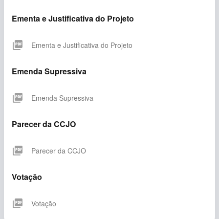
Ementa e Justificativa do Projeto
picture_as_pdf
Ementa e Justificativa do Projeto
Emenda Supressiva
picture_as_pdf
Emenda Supressiva
Parecer da CCJO
picture_as_pdf
Parecer da CCJO
Votação
picture_as_pdf
Votação