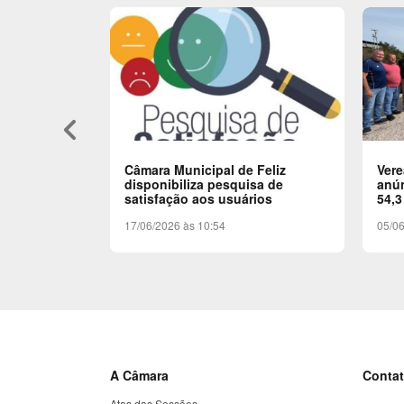
keyboard_arrow_left
Câmara Municipal de Feliz
Ver
disponibiliza pesquisa de
anún
satisfação aos usuários
54,3
17/06/2026 às 10:54
05/06
A Câmara
Conta
Atas das Sessões