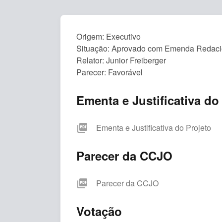
Origem: Executivo
Situação: Aprovado com Emenda Redacio
Relator: Junior Freiberger
Parecer: Favorável
Ementa e Justificativa do
picture_as_pdf
Ementa e Justificativa do Projeto
Parecer da CCJO
picture_as_pdf
Parecer da CCJO
Votação