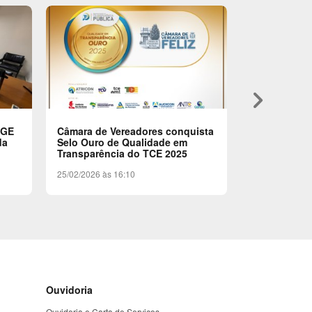
keyboard_arrow_right
RGE
Câmara de Vereadores conquista
Ato de Assi
da
Selo Ouro de Qualidade em
Início da ER
Transparência do TCE 2025
09/02/2026 às 
25/02/2026 às 16:10
Ouvidoria
Ouvidoria e Carta de Serviços