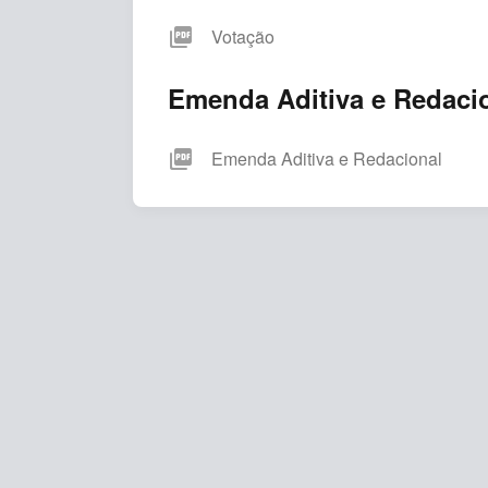
picture_as_pdf
Votação
Emenda Aditiva e Redaci
picture_as_pdf
Emenda Aditiva e Redacional