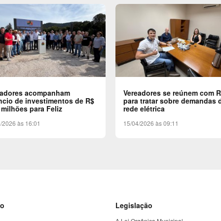
eadores acompanham
Vereadores se reúnem com 
cio de investimentos de R$
para tratar sobre demandas 
 milhões para Feliz
rede elétrica
/2026 às 16:01
15/04/2026 às 09:11
to
Legislação
A Lei Orgânica Municipal