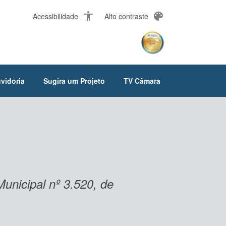
accessibility
palette
Acessibilidade
Alto contraste
vidoria
Sugira um Projeto
TV Câmara
Municipal nº 3.520, de