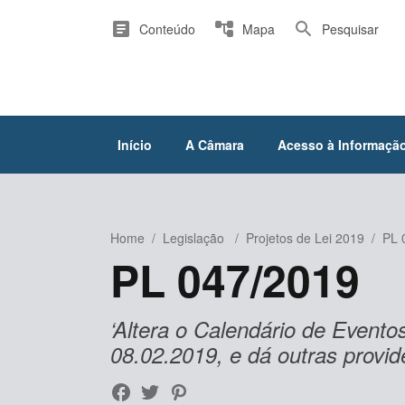
article
account_tree
search
Conteúdo
Mapa
Pesquisar
Início
A Câmara
Acesso à Informaçã
Home
/
Legislação
/
Projetos de Lei 2019
/
PL 
PL 047/2019
‘Altera o Calendário de Eventos
08.02.2019, e dá outras provid