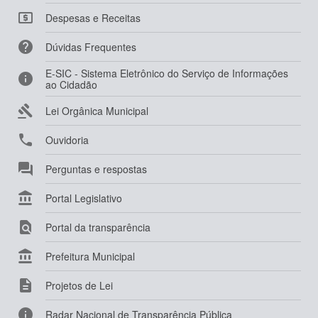

Despesas e Receitas

Dúvidas Frequentes
E-SIC - Sistema Eletrônico do Serviço de Informações

ao Cidadão

Lei Orgânica Municipal

Ouvidoria

Perguntas e respostas

Portal Legislativo

Portal da transparência

Prefeitura Municipal

Projetos de Lei

Radar Nacional de Transparência Pública