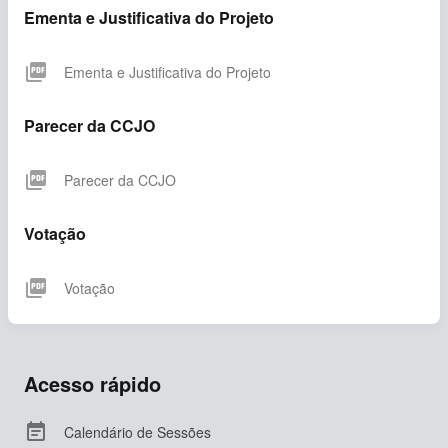
Ementa e Justificativa do Projeto
picture_as_pdf
Ementa e Justificativa do Projeto
Parecer da CCJO
picture_as_pdf
Parecer da CCJO
Votação
picture_as_pdf
Votação
Acesso rápido

Calendário de Sessões