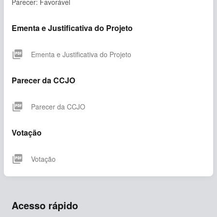
Parecer: Favorável
Ementa e Justificativa do Projeto
picture_as_pdf
Ementa e Justificativa do Projeto
Parecer da CCJO
picture_as_pdf
Parecer da CCJO
Votação
picture_as_pdf
Votação
Acesso rápido