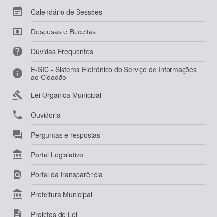

Calendário de Sessões

Despesas e Receitas

Dúvidas Frequentes
E-SIC - Sistema Eletrônico do Serviço de Informações

ao Cidadão

Lei Orgânica Municipal

Ouvidoria

Perguntas e respostas

Portal Legislativo

Portal da transparência

Prefeitura Municipal

Projetos de Lei