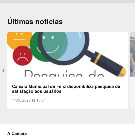
Últimas notícias
keyboard_arrow_left
keyboard_arrow_right
Câmara Municipal de Feliz disponibiliza pesquisa de
satisfação aos usuários
17/06/2026 às 10:54
A Câmara