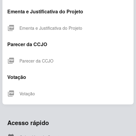
Ementa e Justificativa do Projeto
picture_as_pdf
Ementa e Justificativa do Projeto
Parecer da CCJO
picture_as_pdf
Parecer da CCJO
Votação
picture_as_pdf
Votação
Acesso rápido