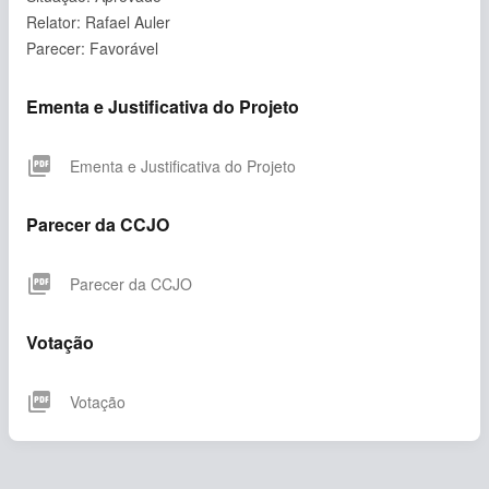
Relator: Rafael Auler
Parecer: Favorável
Ementa e Justificativa do Projeto
picture_as_pdf
Ementa e Justificativa do Projeto
Parecer da CCJO
picture_as_pdf
Parecer da CCJO
Votação
picture_as_pdf
Votação